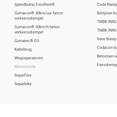
Speedbump Excellent®
Coda-Ramp
Gumacon® 30km/uur beton
Berlijnse k
verkeersdrempel
TMBK RWS
Gumacon® 50km/h beton
TMBK RWS
verkeersdrempel
Save Bump
Gumatec® EU
Codacon b
Kabelbrug
Betonnen w
Wegseperatoren
Fietsdremp
Minirotonde
SeparFlex
Separbike