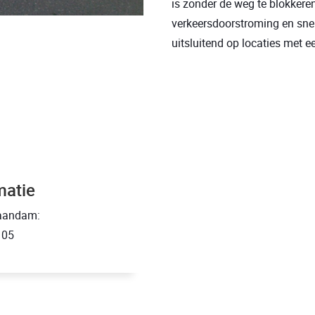
is zonder de weg te blokkere
verkeersdoorstroming en snelh
uitsluitend op locaties met
matie
aandam:
 05