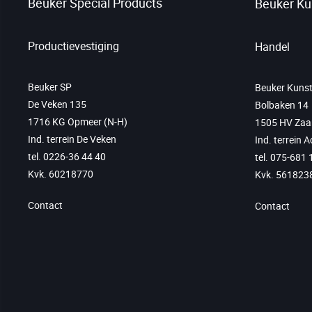
Beuker Special Products
Beuker Ku
Productievestiging
Handel
Beuker SP
Beuker Kunst
De Veken 135
Bolbaken 14
1716 KG Opmeer (N-H)
1505 HV Za
Ind. terrein De Veken
Ind. terrein 
tel. 0226-36 44 40
tel. 075-681 
Kvk. 60218770
Kvk. 561823
Contact
Contact