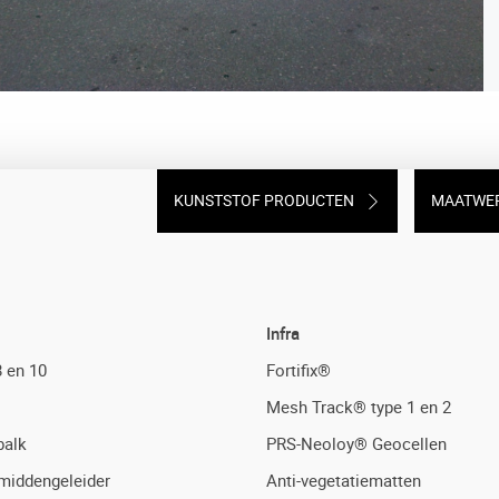
KUNSTSTOF PRODUCTEN
MAATWE
Infra
 en 10
Fortifix®
Mesh Track® type 1 en 2
balk
PRS-Neoloy® Geocellen
middengeleider
Anti-vegetatiematten