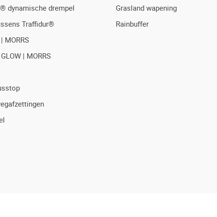
® dynamische drempel
Grasland wapening
ussens Traffidur®
Rainbuffer
 | MORRS
 GLOW | MORRS
usstop
egafzettingen
el