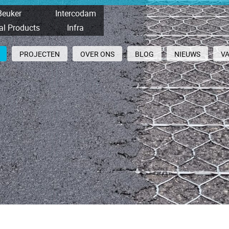
Beuker
Intercodam
al Products
Infra
PROJECTEN
OVER ONS
BLOG
NIEUWS
V