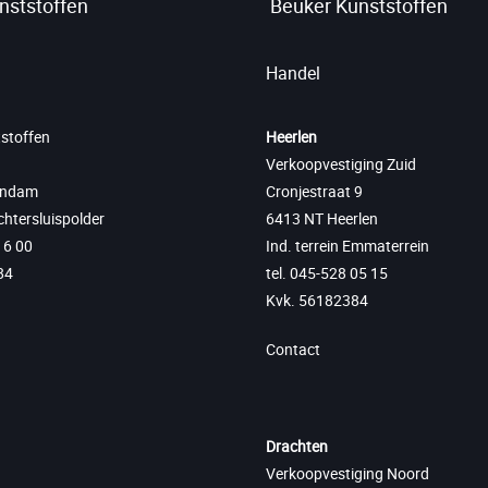
nststoffen
Beuker Kunststoffen
Handel
stoffen
Heerlen
Verkoopvestiging Zuid
andam
Cronjestraat 9
Achtersluispolder
6413 NT Heerlen
16 00
Ind. terrein Emmaterrein
84
tel. 045-528 05 15
Kvk. 56182384
Contact
Drachten
Verkoopvestiging Noord