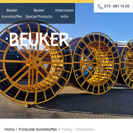
075 - 681 16 00
Beuker
Beuker
Intercodam
Kunststoffen
Special Products
Infra
Home
/
Producten Kunststoffen
/
Overig
/
Afscheiders