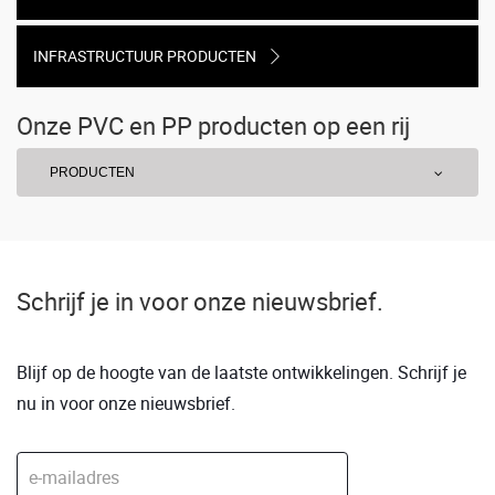
INFRASTRUCTUUR PRODUCTEN
Onze PVC en PP producten op een rij
PRODUCTEN
Infiltratie
Infiltratiebuizen
Infiltratiesystemen
Kolken
Schrijf je in voor onze nieuwsbrief.
Axedo kolk-onderbak
BT Nyloplast straat-en trottoirkolken
Kolken en putafdekkingen in beton/gietijzer
Blijf op de hoogte van de laatste ontwikkelingen. Schrijf je
Drainagesystemen
nu in voor onze nieuwsbrief.
Drainage
Drenotube
Strabusil drainage
Drainage- of doorspuitput