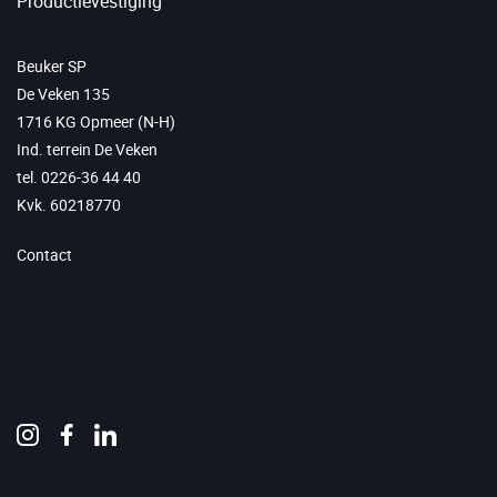
Productievestiging
DAB pompen
SmoothLink
Trekkoppen
Beuker SP
De Veken 135
1716 KG Opmeer (N-H)
Ind. terrein De Veken
tel. 0226-36 44 40
Kvk. 60218770
Contact